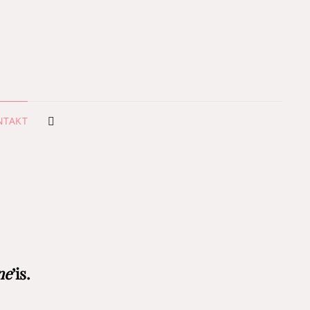
NTSUKOOL ARTE
VIMENTO
NTAKT
SEARCH
ne
’is.