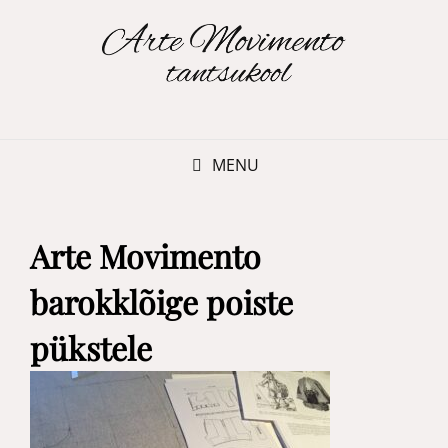
MENU
Arte Movimento
barokklõige poiste
pükstele